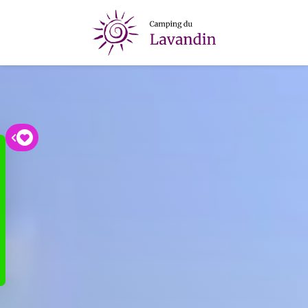
04 90 30 33 99
contact@campingdulavandin.com
1321 rue Alexis Carrel - 84100 ORANGE
Documents pratiques